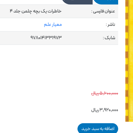
عنوان فارسی :
خاطرات یک بچه چلمن جلد 4
ناشر :
معیار علم
شابک :
9780141331973
5,600,000 ریال
3,920,000 ریال