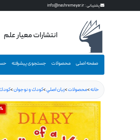
پشتیبانی :
info@nashremeyar.ir
انتشارات معیار علم
صفحه اصلی
محصولات
جستجوی پیشرفته
حسا
خانه
>
محصولات
>
زبان اصلي
>
كودك و نوجوان
>
كودك
0%