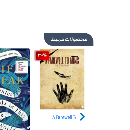
محصولات مرتبط
30%
30%
A Farewell To Arms