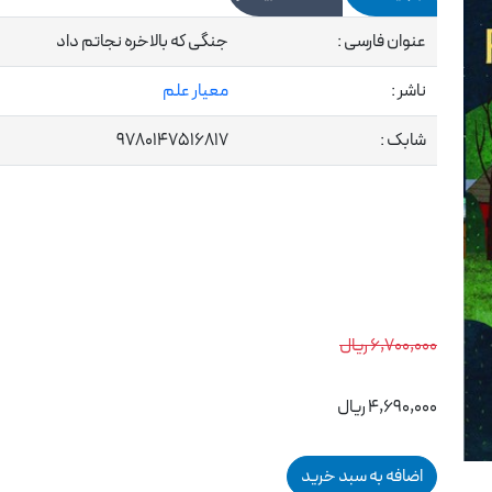
عنوان فارسی :
جنگی که بالاخره نجاتم داد
ناشر :
معیار علم
شابک :
9780147516817
6,700,000 ریال
4,690,000 ریال