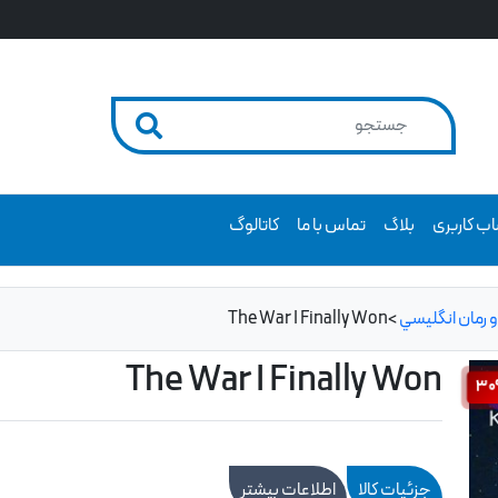
ب کاربری
بلاگ
تماس با ما
کاتالوگ
 رمان انگليسي
>
The War I Finally Won
The War I Finally Won
3
جزئیات کالا
اطلاعات بیشتر