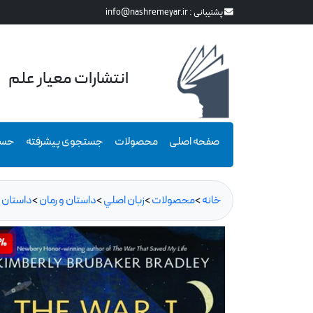
پشتیبانی :
info@nashremeyar.ir
انتشارات معیار علم
صفحه اصلی
محصولات
جستجوی پیشرفته
حسا
خانه
>
محصولات
>
زبان اصلي
>
داستان و رمان
>
داستان و
0%