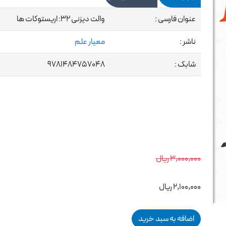
عنوان فارسی :
والت دیزنی 32: اریستوکات ها
ناشر :
معیار علم
شابک :
9781484757048
3,000,000 ریال
2,100,000 ریال