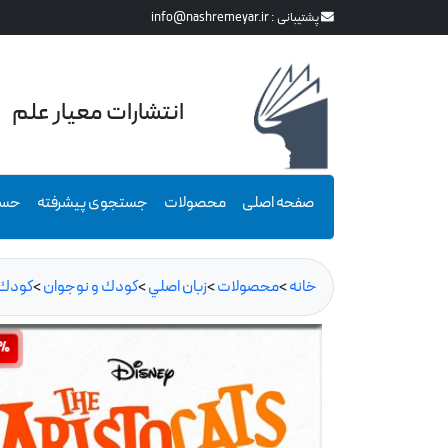
پشتیبانی :
info@nashremeyar.ir
انتشارات معیار علم
صفحه اصلی
محصولات
جستجوی پیشرفته
حسا
خانه
>
محصولات
>
زبان اصلي
>
كودك و نوجوان
>
كودك
0%