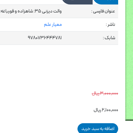
عنوان فارسی :
والت دیزنی 35: شاهزاده و قورباغه:روح تیانا
ناشر :
معیار علم
شابک :
9780736444781
3,000,000 ریال
2,100,000 ریال