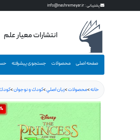
پشتیبانی :
info@nashremeyar.ir
انتشارات معیار علم
صفحه اصلی
محصولات
جستجوی پیشرفته
حسا
خانه
>
محصولات
>
زبان اصلي
>
كودك و نوجوان
>
كودك
0%