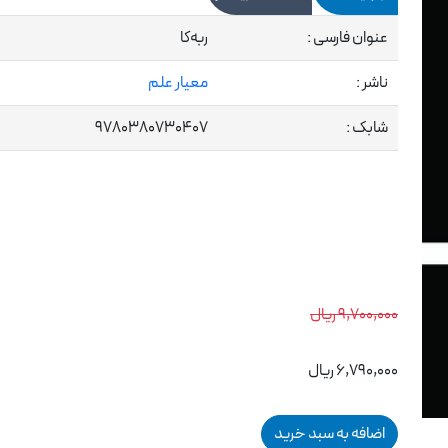
عنوان فارسی :
ربه‌کا
ناشر :
معیار علم
شابک :
9780380730407
9,700,000 ریال
6,790,000 ریال